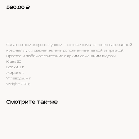
590.00
₽
Добавить в заказ
Салат из помидоров с лучком — сочные томаты, тонко нарезанный
красный лук и свежая зелень, дополненные лёгкой заправкой.
Простое и любимое сочетание с ярким домашним вкусом.
Ккал: 60
Белки: 1 г.
Жиры: 5 г.
Углеводы: 4 г.
Weight: 220 g
Смотрите так-же