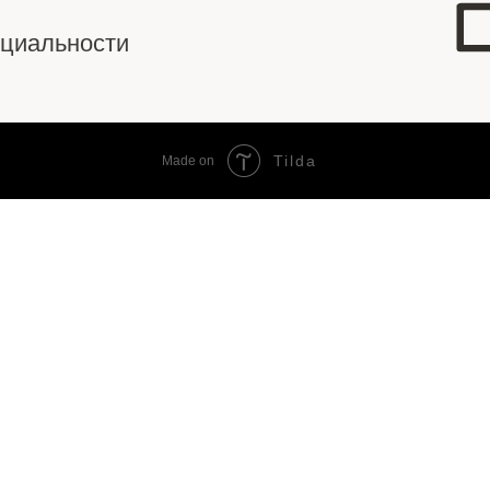
циальности
Tilda
Made on