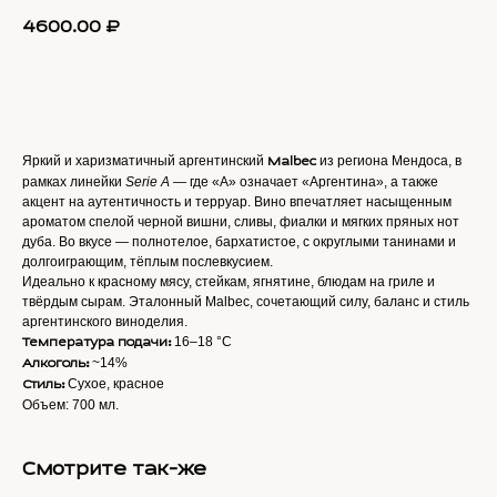
4600.00
₽
Добавить в заказ
Яркий и харизматичный аргентинский
из региона Мендоса, в
Malbec
рамках линейки
Serie A
— где «A» означает «Аргентина», а также
акцент на аутентичность и терруар. Вино впечатляет насыщенным
ароматом спелой черной вишни, сливы, фиалки и мягких пряных нот
дуба. Во вкусе — полнотелое, бархатистое, с округлыми танинами и
долгоиграющим, тёплым послевкусием.
Идеально к красному мясу, стейкам, ягнятине, блюдам на гриле и
твёрдым сырам. Эталонный Malbec, сочетающий силу, баланс и стиль
аргентинского виноделия.
16–18 °C
Температура подачи:
~14%
Алкоголь:
Сухое, красное
Стиль:
Объем: 700 мл.
Смотрите так-же