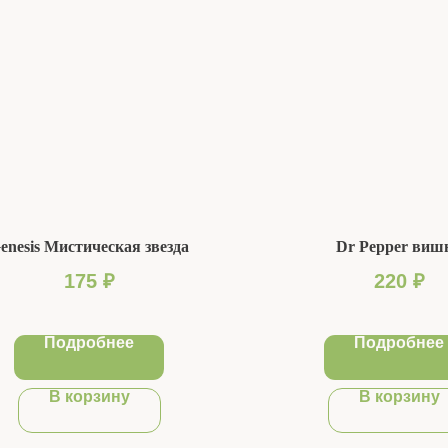
enesis Мистическая звезда
Dr Pepper виш
175
₽
220
₽
Подробнее
Подробнее
В корзину
В корзину