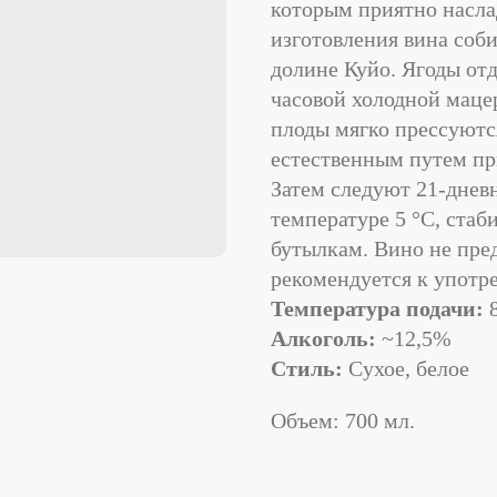
которым приятно насла
изготовления вина соб
долине Куйо. Ягоды отд
часовой холодной маце
плоды мягко прессуются
естественным путем при
Затем следуют 21-днев
температуре 5 °C, стаб
бутылкам. Вино не пре
рекомендуется к употре
Температура подачи:
8
Алкоголь:
~12,5%
Стиль:
Сухое, белое
Объем: 700 мл.