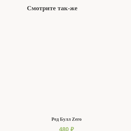
Смотрите так-же
Ред Булл Zero
480
₽