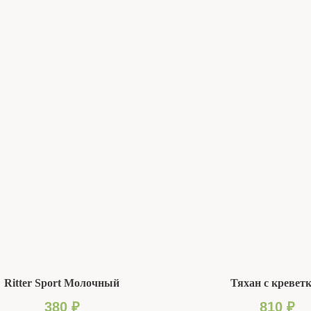
Ritter Sport Молочный
Тяхан с кревет
380
₽
810
₽